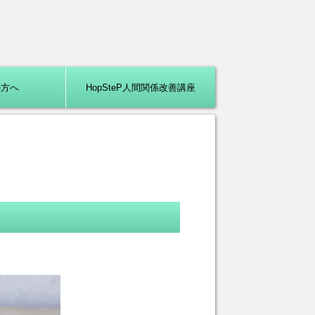
の方へ
HopSteP人間関係改善講座