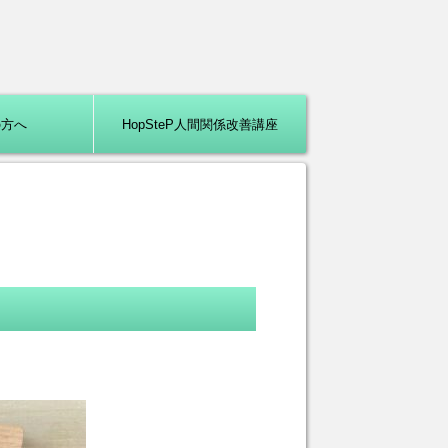
の方へ
HopSteP人間関係改善講座